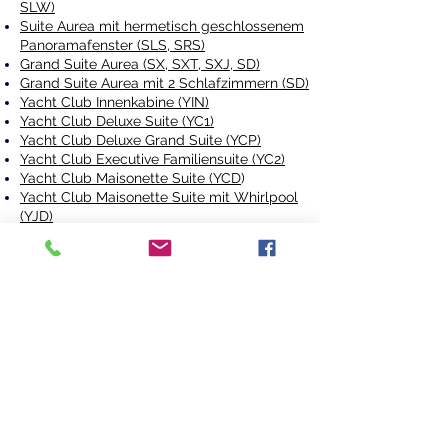
SLW)
Suite Aurea mit hermetisch geschlossenem
Panoramafenster (SLS, SRS)
Grand Suite Aurea (SX, SXT, SXJ, SD)
Grand Suite Aurea mit 2 Schlafzimmern (SD)
Yacht Club Innenkabine (YIN
)
Yacht Club Deluxe Suite (YC1)
Yacht Club Deluxe Grand Suite (YCP)
Yacht Club Executive Familiensuite (YC2)
Yacht Club Maisonette Suite (YCD
)
Yacht Club Maisonette Suite mit Whirlpool
(YJD)
Yacht Club Royal Suite (YC3)
Yacht Club Owner’s Suite (YC4)
Kabinenkategorien, Kabinen,
Kabinenpläne, Grundrisspläne Kabinen.
Hinweis: Größe, Aufteilung und Einrichtung
der Kabinen können innerhalb derselben
Kategorie von der Abbildung abweichen.