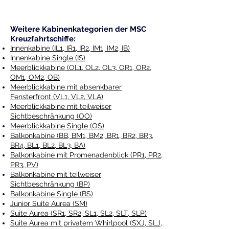
Weitere Kabinenkategorien der MSC
Kreuzfahrtschiffe:
Innenkabine (IL1, IR1, IR2, IM1, IM2, IB)
I
nnenkabine Single (IS)
Meerblickkabine (OL1, OL2, OL3, OR1, OR2,
OM1, OM2, OB)
Meerblickkabine mit absenkbarer
Fensterfront (VL1, VL2, VLA)
Meerblickkabine mit teilweiser
Sichtbeschränkung (OO)
Meerblickkabine Single (OS)
Balkonkabine (BB, BM1, BM2, BR1, BR2, BR3,
BR4, BL1, BL2, BL3, BA)
Balkonkabine mit Promenadenblick (PR1, PR2,
PR3, PV)
Balkonkabine mit teilweiser
Sichtbeschränkung (BP)
Balkonkabine Single (BS)
Junior Suite Aurea (SM)
Suite Aurea (SR1, SR2, SL1, SL2, SLT, SLP)
Suite Aurea mit privatem Whirlpool (SXJ, SLJ,