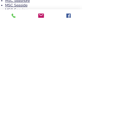
MSC Seashore
MSC Seaside
MSC Seaview
MSC Sinfonia
MSC Splendida
MSC Virtuosa
MSC World Europa
Deckplan, Kabinenplan, Schiffsplan,
Kabinen Grundrisse, Kabinengrundriss der
MSC World America.
NEWSLETTER
Persönliche Expertenberatung
040 593 628 000
Schreiben Sie uns gerne.
AGB
Impressum
Datenschutz
Barrierefreiheit