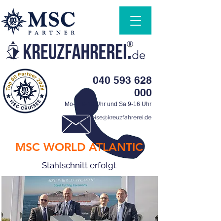
040 593 628
000
Mo-Fr 9-19 Uhr und Sa 9-16 Uhr
traumreise@kreuzfahrerei.de
MSC WORLD ATLANTIC
Stahlschnitt erfolgt