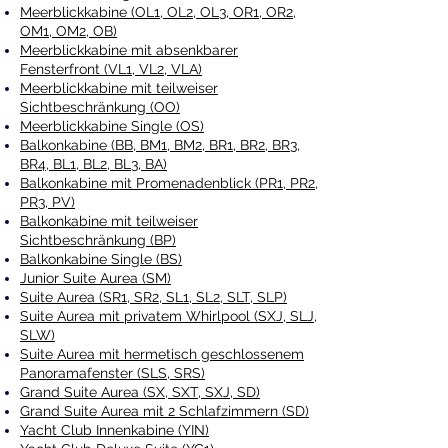
Meerblickkabine (OL1, OL2, OL3, OR1, OR2,
OM1, OM2, OB)
Meerblickkabine mit absenkbarer
Fensterfront (VL1, VL2, VLA)
Meerblickkabine mit teilweiser
Sichtbeschränkung (OO)
Meerblickkabine Single (OS)
Balkonkabine (BB, BM1, BM2, BR1, BR2, BR3,
BR4, BL1, BL2, BL3, BA)
Balkonkabine mit Promenadenblick (PR1, PR2,
PR3, PV)
Balkonkabine mit teilweiser
Sichtbeschränkung (BP)
Balkonkabine Single (BS)
Junior Suite Aurea (SM)
Suite Aurea (SR1, SR2, SL1, SL2, SLT, SLP)
Suite Aurea mit privatem Whirlpool (SXJ, SLJ,
SLW)
Suite Aurea mit hermetisch geschlossenem
Panoramafenster (SLS, SRS)
Grand Suite Aurea (SX, SXT, SXJ, SD)
Grand Suite Aurea mit 2 Schlafzimmern (SD)
Yacht Club Innenkabine (YIN
)