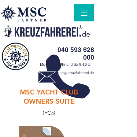
040 593 628
000
Mo-Fr 9-19 Uhr und Sa 9-16 Uhr
traumreise@kreuzfahrerei.de
MSC YACHT CLUB
OWNERS SUITE
(YC4)