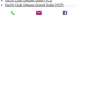
Yacht Club Deluxe Suite (YC1)
Yacht Club Deluxe Grand Suite (YCP)
Yacht Club Executive Familiensuite (YC2)
Yacht Club Maisonette Suite (YCD
)
Yacht Club Maisonette Suite mit Whirlpool
(YJD)
Yacht Club Royal Suite (YC3)
Yacht Club Owner’s Suite (YC4)
Kabinenkategorien, Kabinen,
Kabinenpläne, Grundrisspläne Kabinen.
Hinweis: Größe, Aufteilung und Einrichtung
der Kabinen können innerhalb derselben
Kategorie von der Abbildung abweichen.
NEWSLETTER