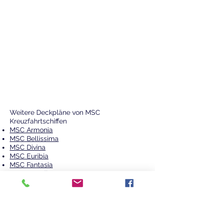
Weitere Deckpläne von MSC
Kreuzfahrtschiffen
MSC Armonia
MSC Bellissima
MSC Divina
MSC Euribia
MSC Fantasia
MSC Grandiosa
MSC Lirica
MSC Magnifica
MSC Meraviglia
MSC Musica