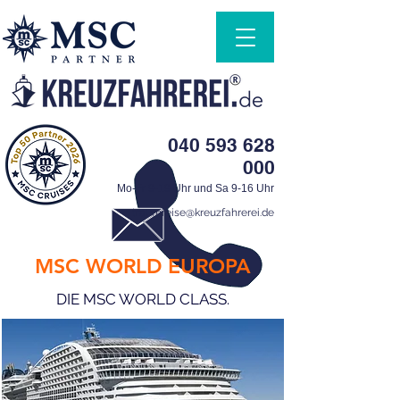
040 593 628
000
Mo-Fr 9-19 Uhr und Sa 9-16 Uhr
traumreise@kreuzfahrerei.de
MSC WORLD EUROPA
DIE MSC WORLD CLASS.