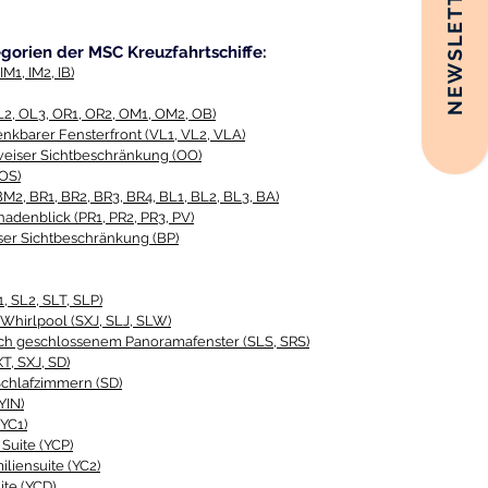
NEWSLETTER
gorien der MSC Kreuzfahrtschiffe:
IM1, IM2, IB)
L2, OL3, OR1, OR2, OM1, OM2, OB)
nkbarer Fensterfront (VL1, VL2, VLA)
lweiser Sichtbeschränkung (OO)
OS)
M2, BR1, BR2, BR3, BR4, BL1, BL2, BL3, BA)
denblick (PR1, PR2, PR3, PV)
ser Sichtbeschränkung (BP)
, SL2, SLT, SLP)
 Whirlpool (SXJ, SLJ, SLW)
sch geschlossenem Panoramafenster (SLS, SRS)
T, SXJ, SD)
Schlafzimmern (SD)
YIN
)
(YC1)
Suite (YCP)
iliensuite (YC2)
ite (YCD
)