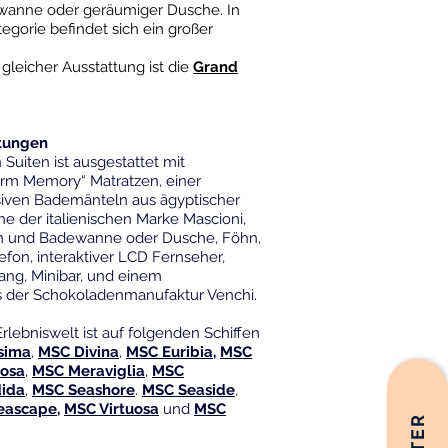
wanne oder geräumiger Dusche. In
tegorie befindet sich ein großer
gleicher Ausstattung ist die
Grand
stungen
Suiten ist ausgestattet mit
rm Memory“ Matratzen, einer
siven Bademänteln aus ägyptischer
 der italienischen Marke Mascioni,
en und Badewanne oder Dusche, Föhn,
efon, interaktiver LCD Fernseher,
gang, Minibar, und einem
 der Schokoladenmanufaktur Venchi.
rlebniswelt ist auf folgenden Schiffen
sima
,
MSC Divina
,
MSC Euribia,
MSC
osa
,
MSC Meraviglia
,
MSC
ida
,
MSC Seashore
.
MSC Seaside
,
eascape,
MSC Virtuosa
und
MSC