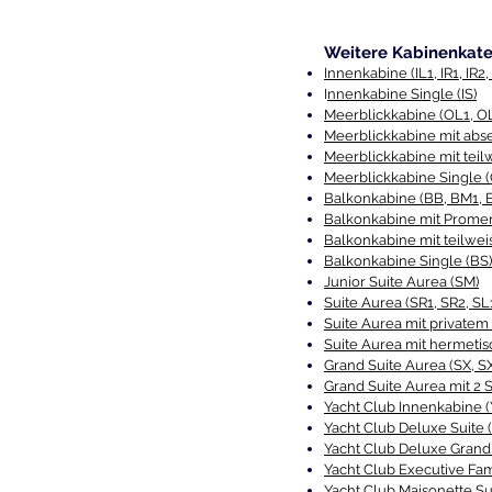
Weitere Kabinenkate
Innenkabine (IL1, IR1, IR2, 
I
nnenkabine Single (IS)
Meerblickkabine (OL1, O
Meerblickkabine mit abse
Meerblickkabine mit tei
Meerblickkabine Single (
Balkonkabine (BB, BM1, B
Balkonkabine mit Promena
Balkonkabine mit teilwei
Balkonkabine Single (BS)
Junior Suite Aurea (SM)
Suite Aurea (SR1, SR2, SL1
Suite Aurea mit privatem
Suite Aurea mit hermeti
Grand Suite Aurea (SX, SX
Grand Suite Aurea mit 2 
Yacht Club Innenkabine (
Yacht Club Deluxe Suite 
Yacht Club Deluxe Grand 
Yacht Club Executive Fam
Yacht Club Maisonette Su