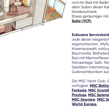
und ein Bad mit Bade
allen Suiten dieser Ka
Kleiderschrank.
Etwas geräumiger mit 
Suite (YCP).
Exklusive Servicelei
Jede dieser eleganten 
ergonomischen „Myfo
Kissenauswahl, exklu
Baumwolle, Bettwäsche
Bad mit Marmorflies
Klimaanlage, Safe, Tel
Satelliten-Internetzu
Gutenachtbonbon aus
Die MSC Yacht Club- E
verfügbar:
MSC Bellis
Fantasia
,
MSC Grandi
Preziosa
,
MSC Splend
MSC Seaview
,
MSC S
World Europa.