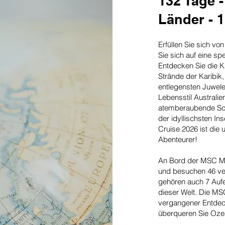
132 Tage -
Länder - 1
Erfüllen Sie sich v
Sie sich auf eine sp
Entdecken Sie die K
Strände der Karibik,
entlegensten Juwele
Lebensstil Australie
atemberaubende Schö
der idyllischsten I
Cruise 2026 ist die 
Abenteurer!
An Bord der MSC Mag
und besuchen 46 ve
gehören auch 7 Auf
dieser Welt. Die MS
vergangener Entdeck
überqueren Sie Oze