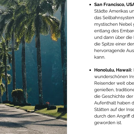
San Francisco, US
Städte Amerikas un
das Seilbahnsystem
mystischen Nebel g
entlang des Embar
und dann über die 
die Spitze einer d
hervorragende Auss
kann.
Honolulu, Hawaii:
wunderschönen Inse
Reisender weit obe
genießen, traditio
die Geschichte der
Aufenthalt haben die
Stätten auf der Ins
durch den Angriff 
geworden ist.