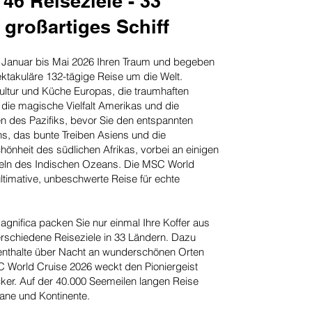
 46 Reiseziele - 33
 großartiges Schiff
on Januar bis Mai 2026 Ihren Traum und begeben
ektakuläre 132-tägige Reise um die Welt.
ultur und Küche Europas, die traumhaften
 die magische Vielfalt Amerikas und die
n des Pazifiks, bevor Sie den entspannten
ns, das bunte Treiben Asiens und die
nheit des südlichen Afrikas, vorbei an einigen
nseln des Indischen Ozeans. Die MSC World
ultimative, unbeschwerte Reise für echte
nifica packen Sie nur einmal Ihre Koffer aus
rschiedene Reiseziele in 33 Ländern. Dazu
enthalte über Nacht an wunderschönen Orten
C World Cruise 2026 weckt den Pioniergeist
er. Auf der 40.000 Seemeilen langen Reise
ane und Kontinente.