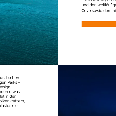
und den weitläufig
Cove sowie dem his
uristischen
gen Parks –
Design,
jeden etwas
det in den
lkenkratzern,
lastes die