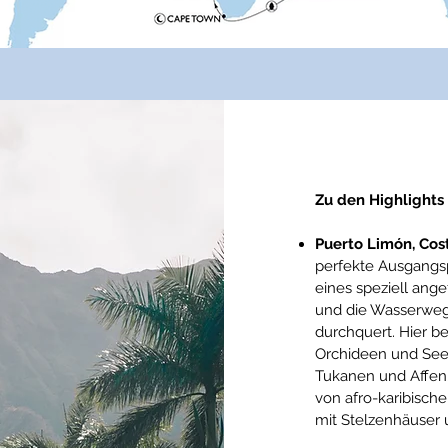
Zu den Highlights
Puerto Limón, Cost
perfekte Ausgangsp
eines speziell ang
und die Wasserwege
durchquert. Hier b
Orchideen und Seer
Tukanen und Affen.
von afro-karibische
mit Stelzenhäuser 