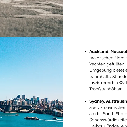
Auckland, Neusee
malerischen Nordin
Yachten gefüllten H
Umgebung bietet e
traumhafte Strände
faszinierenden Wa
Tropfsteinhöhlen.
Sydney, Australie
aus viktorianischer
an der South Shore
Sehenswürdigkeite
Harbour Bridge, ei