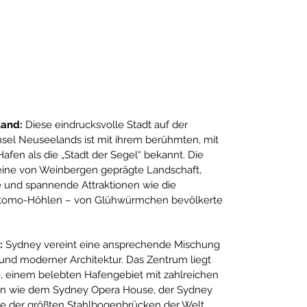
land:
Diese eindrucksvolle Stadt auf der
sel Neuseelands ist mit ihrem berühmten, mit
afen als die „Stadt der Segel“ bekannt. Die
ine von Weinbergen geprägte Landschaft,
 und spannende Attraktionen wie die
itomo-Höhlen – von Glühwürmchen bevölkerte
n:
Sydney vereint eine ansprechende Mischung
 und moderner Architektur. Das Zentrum liegt
, einem belebten Hafengebiet mit zahlreichen
n wie dem Sydney Opera House, der Sydney
ne der größten Stahlbogenbrücken der Welt,